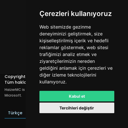
Çerezleri kullanıyoruz
Web sitemizde gezinme
deneyiminizi geliştirmek, size
kişiselleştirilmiş içerik ve hedefli
reklamlar göstermek, web sitesi
trafiğimizi analiz etmek ve
ziyaretçilerimizin nereden
geldiğini anlamak için çerezleri ve
diğer izleme teknolojilerini
Copyright @
Haizer MC
kullanıyoruz.
Tüm hakları saklıdır. © 2026
HaizerMC is not affiliated with Mojang AB or
Microsoft.
Kabul et
Tercihleri değiştir
LEADEROS
Türkçe
TL