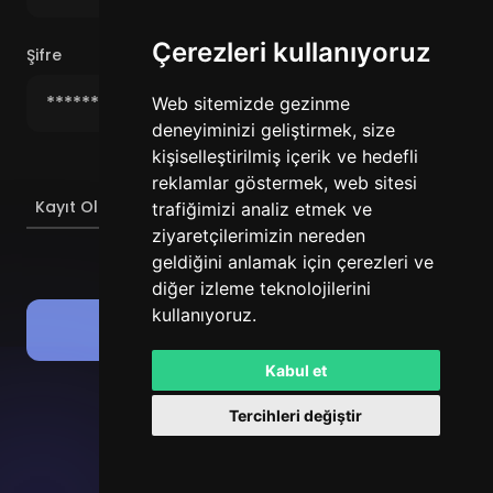
Çerezleri kullanıyoruz
Şifre
Şifremi Unuttum
Web sitemizde gezinme
deneyiminizi geliştirmek, size
kişiselleştirilmiş içerik ve hedefli
reklamlar göstermek, web sitesi
Giriş Yap
Kayıt Ol
trafiğimizi analiz etmek ve
ziyaretçilerimizin nereden
geldiğini anlamak için çerezleri ve
veya
diğer izleme teknolojilerini
kullanıyoruz.
Discord ile giriş yap
Kabul et
Tercihleri değiştir