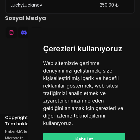
LuckyLucianov
250.00 ₺
Sosyal Medya
Çerezleri kullanıyoruz
Web sitemizde gezinme
deneyiminizi geliştirmek, size
kişiselleştirilmiş içerik ve hedefli
reklamlar göstermek, web sitesi
trafiğimizi analiz etmek ve
ziyaretçilerimizin nereden
geldiğini anlamak için çerezleri ve
diğer izleme teknolojilerini
Copyright @
Haizer MC
kullanıyoruz.
Tüm hakları saklıdır. © 2026
HaizerMC is not affiliated with Mojang AB or
Microsoft.
Kabul et