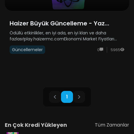
Haizer Büyük Güncelleme - Yaz
Sezonu Güncellemesi
Ödüllü etkinlikler, en iyi ada, en iyi klan ve daha
fazlası!play.haizermc.comEkonomi Market Fiyatları
Düzeltildi Ada Yükseltme Fiyatları Düzeltildi Mesleklerin
Güncellemeler
0
5965
Kazandırdıkları Puan ve Gelirler Düzeltildi Markete ...
1
En Çok Kredi Yükleyen
Tüm Zamanlar