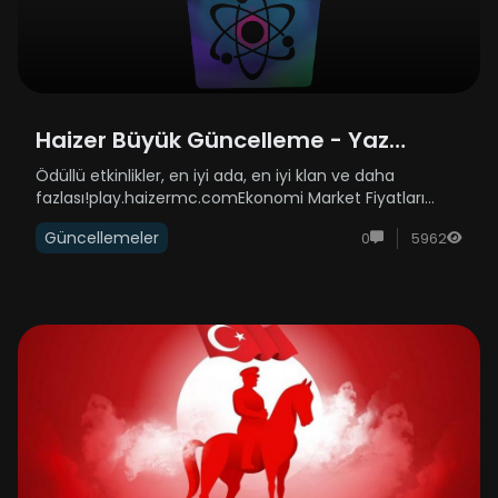
Haizer Büyük Güncelleme - Yaz
Sezonu Güncellemesi
Ödüllü etkinlikler, en iyi ada, en iyi klan ve daha
fazlası!play.haizermc.comEkonomi Market Fiyatları
Düzeltildi Ada Yükseltme Fiyatları Düzeltildi Mesleklerin
Güncellemeler
0
5962
Kazandırdıkları Puan ve Gelirler Düzeltildi Markete ...