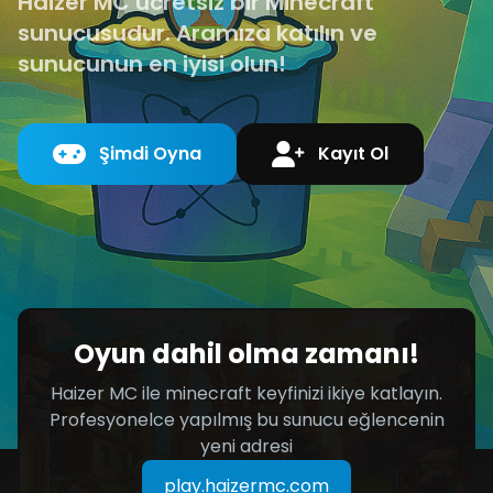
Haizer MC ücretsiz bir Minecraft
sunucusudur. Aramıza katılın ve
sunucunun en iyisi olun!
Şimdi Oyna
Kayıt Ol
Oyun dahil olma zamanı!
Haizer MC ile minecraft keyfinizi ikiye katlayın.
Profesyonelce yapılmış bu sunucu eğlencenin
yeni adresi
play.haizermc.com