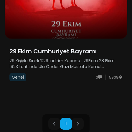
29 Ekim Cumhuriyet Bayramı
29 Kişiyle Sınırlı %29 İndirim Kuponu : 29Ekim 28 Ekim
1923 tarihinde Ulu Önder Gazi Mustafa Kemal
Atatürk'ün “Efendiler! Yarın Cumhuriyet'i İlan Edeceğiz”
Genel
0
5908
deyişi üzerine 29 Ekim 1923'te devletimizin adı Türkiye
Cumh...
1